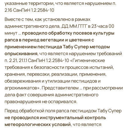
указанные территории, что является нарушением п.
2.16 СанПиН 1.2.2584-10
Вместе с тем, как установлено в рамках
административного дела, ДД.ММ.ГГГГ в 23 часа 00
проводило обработку посевов культуры
минут …
рапса в период вегетации и цветения с
применением пестицида Табу Супер методом
опрыскивания
, что является нарушением требований
п. 2.21, 21.1.1 СанПиН 1.2.2584-10 «Гигиенические
требования к безопасности процессов испытаний,
хранения, перевозки, реализации, применения,
обезвреживания и утилизации пестицидов и
агрохимикатов». Представителем … при рассмотрении
дела факт совершения административного
правонарушения не оспаривался.
Перед обработкой поля рапса пестицидом Табу Супер
не проводился инструментальный контроль
метеорологических условий
, что является