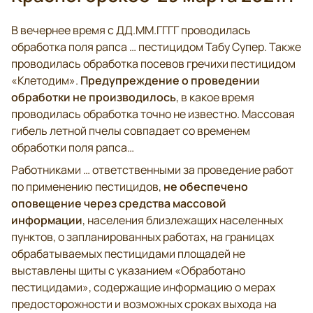
В вечернее время с ДД.ММ.ГГГГ проводилась
обработка поля рапса … пестицидом Табу Супер. Также
проводилась обработка посевов гречихи пестицидом
Предупреждение о проведении
«Клетодим».
обработки не производилось
, в какое время
проводилась обработка точно не известно. Массовая
гибель летной пчелы совпадает со временем
обработки поля рапса…
Работниками … ответственными за проведение работ
не обеспечено
по применению пестицидов,
оповещение через средства массовой
информации
, населения близлежащих населенных
пунктов, о запланированных работах, на границах
обрабатываемых пестицидами площадей не
выставлены щиты с указанием «Обработано
пестицидами», содержащие информацию о мерах
предосторожности и возможных сроках выхода на